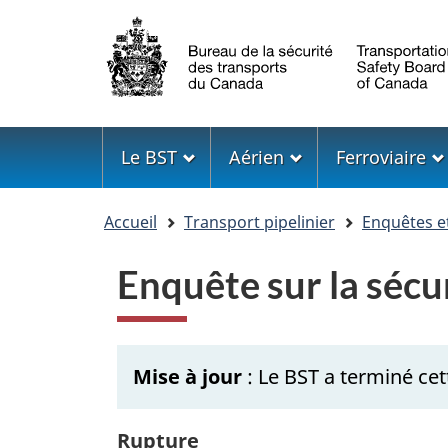
Sélection
de
la
langue
Menu
Le BST
Aérien
Ferroviaire
Vous
Accueil
Transport pipelinier
Enquêtes e
êtes
ici
Enquête sur la sécu
Mise à jour
: Le BST a terminé cet
Rupture