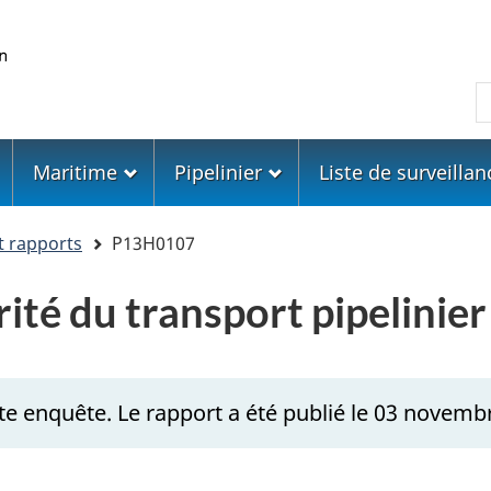
Skip
Skip
Passer
to
to
à
main
"About
la
R
content
government"
version
HTML
simplifiée
Maritime
Pipelinier
Liste de surveillan
t rapports
P13H0107
rité du transport pipelini
te enquête. Le rapport a été publié le 03 novemb