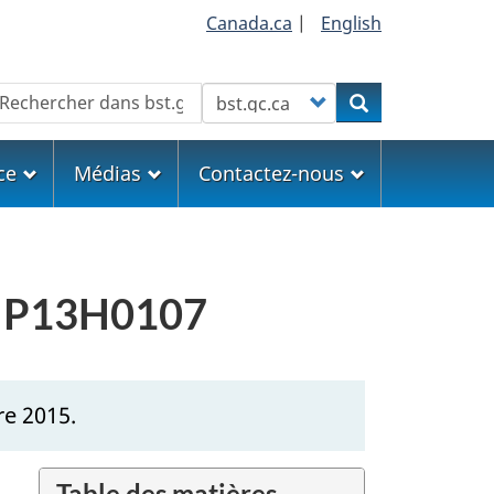
Canada.ca
|
English
echercher
Customize your search
Rechercher
ce
Médias
Contactez-nous
er P13H0107
re 2015.
Table des matières