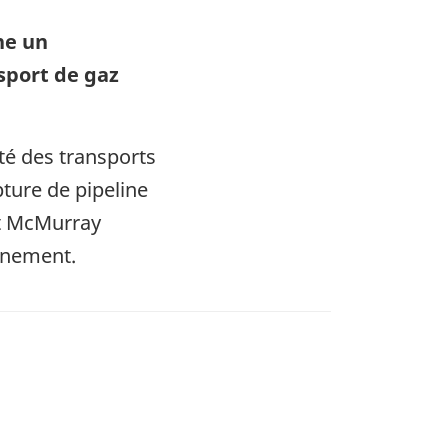
he un
sport de gaz
té des transports
ture de pipeline
rt McMurray
vénement.