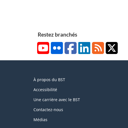
Restez branchés
YouTube
Flickr
Facebook
LinkedIn
RSS
X/Tw
About
À propos du BST
this
site
Accessibilité
Une carrière avec le BST
Contactez-nous
Médias