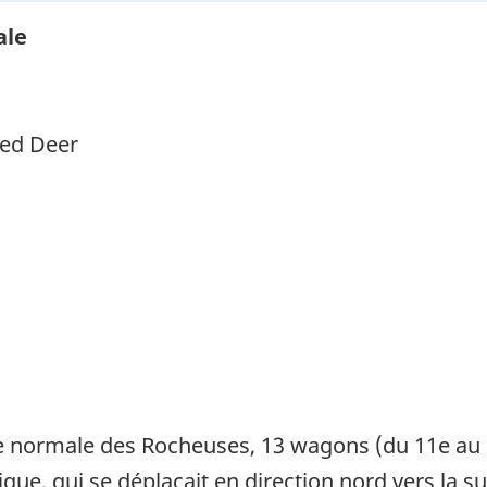
ale
 Red Deer
ure normale des Rocheuses, 13 wagons (du 11e au
que, qui se déplaçait en direction nord vers la s