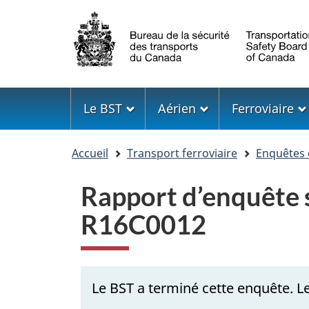
Sélection
de
la
langue
Menu
Le BST
Aérien
Ferroviaire
Vous
Accueil
Transport ferroviaire
Enquêtes 
êtes
ici
Rapport d’enquête s
R16C0012
Le BST a terminé cette enquête. Le