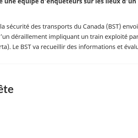
e une équipe d’enquêteurs sur les lieux d’un
la sécurité des transports du Canada (BST) envo
 d’un déraillement impliquant un train exploité pa
rta). Le BST va recueillir des informations et éva
ête