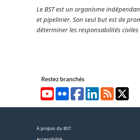
Le BST est un organisme indépendant
et pipelinier. Son seul but est de pro
déterminer les responsabilités civiles
Restez branchés
YouTube
Flickr
Facebook
LinkedIn
RSS
X/Tw
About
À propos du BST
this
Accessibilité