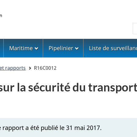
Skip
Skip
Passer
to
to
à
main
"About
la
R
content
government"
version
HTML
simplifiée
Maritime
Pipelinier
Liste de surveillan
et rapports
R16C0012
ur la sécurité du transport
 rapport a été publié le 31 mai 2017.