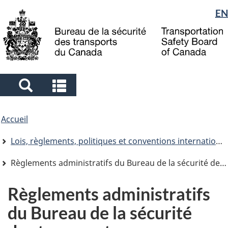
Sélection
EN
Skip
Skip
Passer
to
to
à
de
main
"About
la
la
content
government"
version
langue
HTML
simplifiée
Search
Search
and
and
Vous
menus
menus
Accueil
êtes
ici
Lois, règlements, politiques et conventions internationales
Règlements administratifs du Bureau de la sécurité des transports
Règlements administratifs
du Bureau de la sécurité