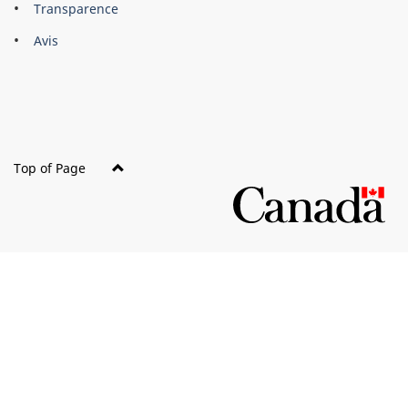
About
Brand
Transparence
this
Avis
site
Top of Page