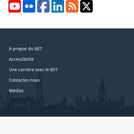
YouTube
Flickr
Facebook
LinkedIn
RSS
X/Twitter
About
À propos du BST
this
site
Accessibilité
Une carrière avec le BST
Contactez-nous
Médias