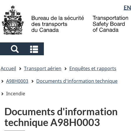
Sélection
EN
Skip
Skip
Passer
to
to
à
de
main
"About
la
la
content
government"
version
langue
HTML
simplifiée
Search
Search
and
and
Vous
menus
menus
Accueil
Transport aérien
Enquêtes et rapports
êtes
ici
A98H0003
Documents d'information technique
Incendie
Documents d'information
technique A98H0003