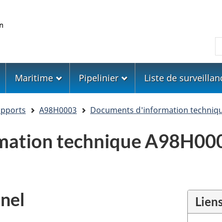
Skip
Skip
Passer
to
to
à
main
"About
la
R
content
government"
version
HTML
simplifiée
Maritime
Pipelinier
Liste de surveillan
apports
A98H0003
Documents d'information techniq
mation technique A98H00
nel
Lien