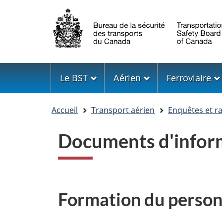
Sélection
de
la
langue
Menu
Le BST
Aérien
Ferroviaire
Vous
Accueil
Transport aérien
Enquêtes et r
êtes
ici
Documents d'infor
Formation du person