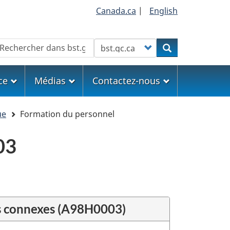
Canada.ca
|
English
echercher
Customize your search
Rechercher
ce
Médias
Contactez-nous
ue
Formation du personnel
03
s connexes (A98H0003)