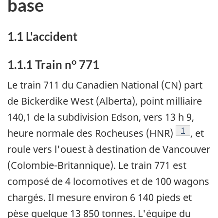
base
1.1 L'accident
o
1.1.1 Train n
771
Le train 711 du Canadien National (CN) part
de Bickerdike West (Alberta), point milliaire
140,1 de la subdivision Edson, vers 13 h 9,
Note de ba
1
heure normale des Rocheuses (HNR)
, et
roule vers l'ouest à destination de Vancouver
(Colombie-Britannique). Le train 771 est
composé de 4 locomotives et de 100 wagons
chargés. Il mesure environ 6 140 pieds et
pèse quelque 13 850 tonnes. L'équipe du