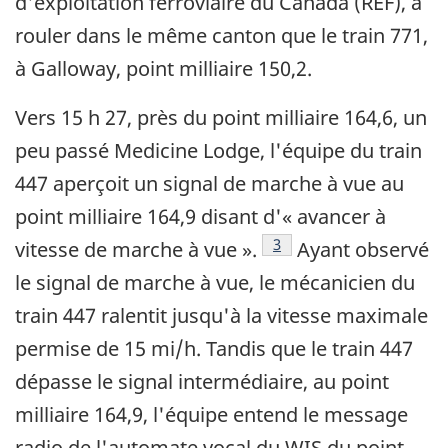
d'exploitation ferroviaire du Canada (REF), à
rouler dans le même canton que le train 771,
à Galloway, point milliaire 150,2.
Vers 15 h 27, près du point milliaire 164,6, un
peu passé Medicine Lodge, l'équipe du train
447 aperçoit un signal de marche à vue au
point milliaire 164,9 disant d'« avancer à
Note de bas de page
3
vitesse de marche à vue ».
Ayant observé
le signal de marche à vue, le mécanicien du
train 447 ralentit jusqu'à la vitesse maximale
permise de 15 mi/h. Tandis que le train 447
dépasse le signal intermédiaire, au point
milliaire 164,9, l'équipe entend le message
radio de l'automate vocal du WIS du point