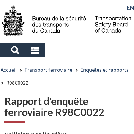
Sélection
EN
Skip
Skip
Passer
to
to
à
de
main
"About
la
la
content
government"
version
langue
HTML
simplifiée
Search
Search
and
and
Vous
menus
menus
Accueil
Transport ferroviaire
Enquêtes et rapports
êtes
ici
R98C0022
Rapport d'enquête
ferroviaire R98C0022