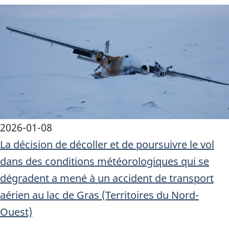
Image
2026-01-08
La décision de décoller et de poursuivre le vol
dans des conditions météorologiques qui se
dégradent a mené à un accident de transport
aérien au lac de Gras (Territoires du Nord-
Ouest)