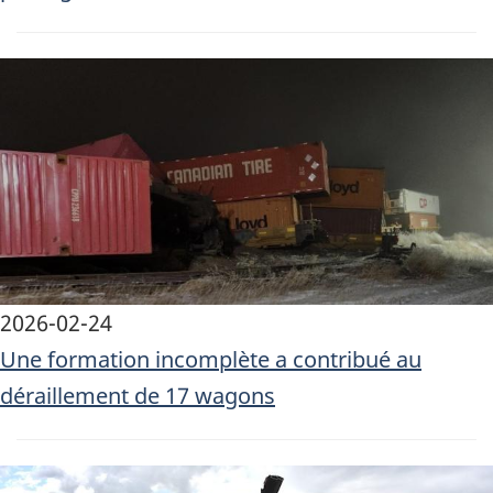
Image
2026-02-24
Une formation incomplète a contribué au
déraillement de 17 wagons
Image