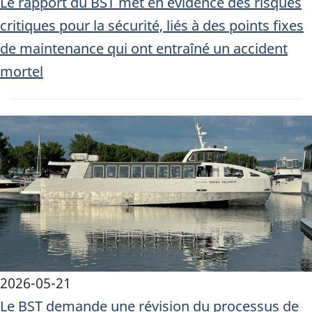
Le rapport du BST met en évidence des risques
critiques pour la sécurité, liés à des points fixes
de maintenance qui ont entraîné un accident
mortel
Image
2026-05-21
Le BST demande une révision du processus de