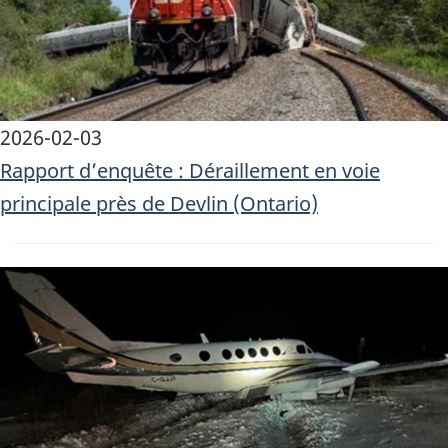
2026-02-03
Rapport d’enquête : Déraillement en voie
principale près de Devlin (Ontario)
Image