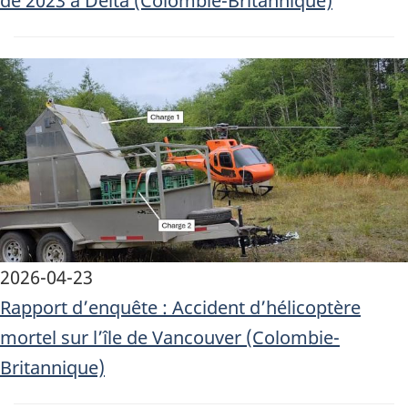
de 2023 à Delta (Colombie-Britannique)
Image
2026-04-23
Rapport d’enquête : Accident d’hélicoptère
mortel sur l’île de Vancouver (Colombie-
Britannique)