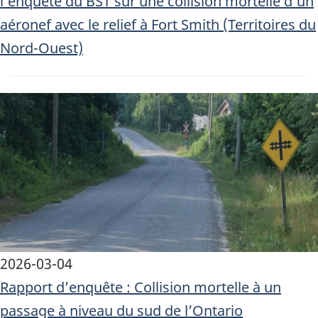
l’enquête du BST sur une collision mortelle d’un
aéronef avec le relief à Fort Smith (Territoires du
Nord-Ouest)
Image
2026-03-04
Rapport d’enquête : Collision mortelle à un
passage à niveau du sud de l’Ontario