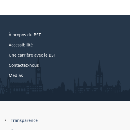
About
À propos du BST
this
site
Accessibilité
Une carrière avec le BST
Contactez-nous
Médias
About
Brand
Transparence
this