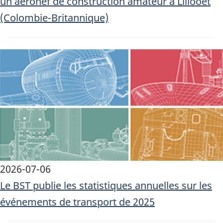
un aéronef de construction amateur à Lillooet
(Colombie-Britannique)
Image
2026-07-06
Le BST publie les statistiques annuelles sur les
événements de transport de 2025