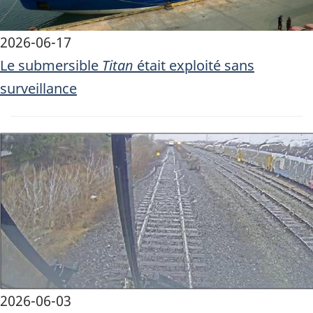
2026-06-17
Le submersible
Titan
était exploité sans
surveillance
Image
2026-06-03