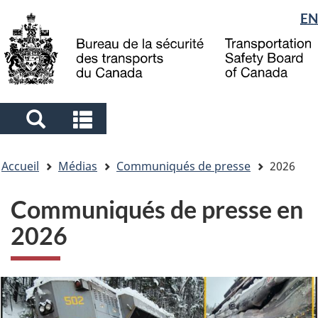
Sélection
EN
Skip
Skip
Passer
to
to
à
de
main
"About
la
la
content
government"
version
langue
HTML
simplifiée
Search
Search
and
and
Vous
menus
menus
Accueil
Médias
Communiqués de presse
2026
êtes
ici
Communiqués de presse en
2026
Image