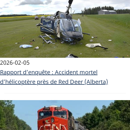
2026-02-05
Rapport d’enquête : Accident mortel
d’hélicoptère près de Red Deer (Alberta)
Image