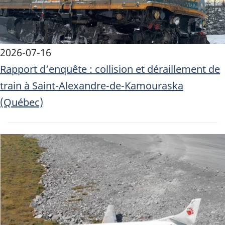
2026-07-16
Rapport d’enquête : collision et déraillement de
train à Saint-Alexandre-de-Kamouraska
(Québec)
Image