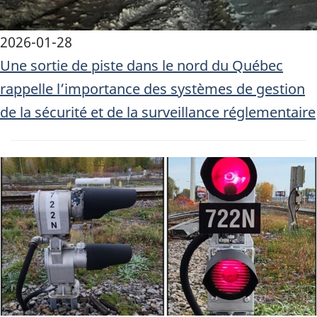
2026-01-28
Une sortie de piste dans le nord du Québec
rappelle l’importance des systèmes de gestion
de la sécurité et de la surveillance réglementaire
Image