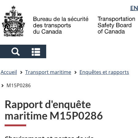
Sélection
EN
Skip
Skip
Passer
to
to
à
de
main
"About
la
la
content
government"
version
langue
HTML
simplifiée
Search
Search
and
and
Vous
menus
menus
Accueil
Transport maritime
Enquêtes et rapports
êtes
ici
M15P0286
Rapport d'enquête
maritime M15P0286