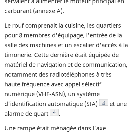
servaient à alimenter le moteur principal en
carburant (annexe A).
Le rouf comprenait la cuisine, les quartiers
pour 8 membres d'équipage, l'entrée de la
salle des machines et un escalier d'accès à la
timonerie. Cette dernière était équipée de
matériel de navigation et de communication,
notamment des radiotéléphones à très
haute fréquence avec appel sélectif
numérique (VHF-ASN), un système
Note de bas d
3
d'identification automatique (SIA)
et une
Note de bas de page
4
alarme de quart
.
Une rampe était ménagée dans l'axe