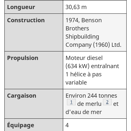
Longueur
30,63 m
Construction
1974, Benson
Brothers
Shipbuilding
Company (1960) Ltd.
Propulsion
Moteur diesel
(634 kW) entraînant
1 hélice à pas
variable
Cargaison
Environ 244 tonnes
Note de bas de page
1
Note de bas
2
de merlu
et
d'eau de mer
Équipage
4