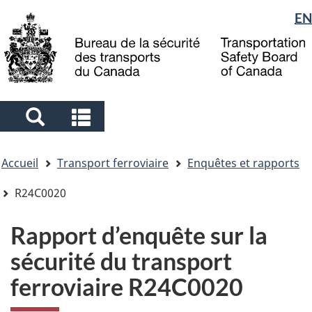
Sélection
EN
Skip
Skip
Passer
to
to
à
de
main
"About
la
la
content
government"
version
langue
HTML
simplifiée
Search
Search
and
and
Vous
menus
menus
Accueil
Transport ferroviaire
Enquêtes et rapports
êtes
ici
R24C0020
Rapport d’enquête sur la
sécurité du transport
ferroviaire R24C0020