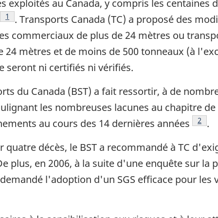
res exploités au Canada, y compris les centaines
Note de bas de page
1
. Transports Canada (TC) a proposé des modi
es commerciaux de plus de 24 mètres ou transpo
de 24 mètres et de moins de 500 tonneaux (à l'exc
seront ni certifiés ni vérifiés.
orts du Canada (BST) a fait ressortir, à de nombr
ulignant les nombreuses lacunes au chapitre de la
Note 
2
vénements au cours des 14 dernières années
.
ur quatre décès, le BST a recommandé à TC d'exig
de bas de page
De plus, en 2006, à la suite d'une enquête sur l
 page
a demandé l'adoption d'un SGS efficace pour les v