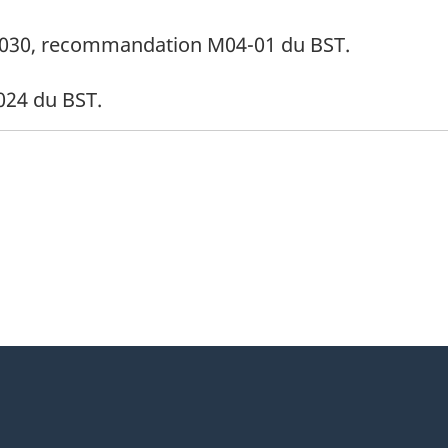
de bas de page
030, recommandation M04-01 du BST.
de bas de page
24 du BST.
itter