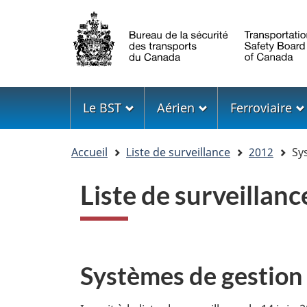
Sélection
de
la
langue
Menu
Le BST
Aérien
Ferroviaire
Vous
Accueil
Liste de surveillance
2012
Sys
êtes
ici
Liste de surveillan
Systèmes de gestion d