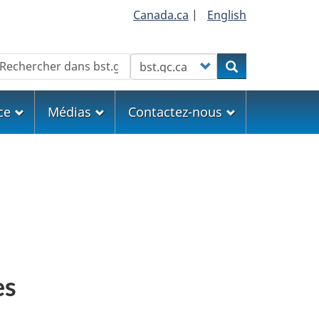
Canada.ca
|
English
echercher
Customize your search
Rechercher
ce
Médias
Contactez-nous
es