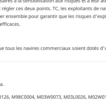
aires à la sensibilisation aux risques et à leur a
 régler ces deux points. TC, les exploitants de na
ller ensemble pour garantir que les risques d'expl
fficaces.
 tous les navires commerciaux soient dotés d'un S
de bas de page
a.
de bas de page
L0126, M98C0004, M03W0073, M03L0026, M02W0