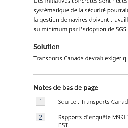
Des initiatives concrètes sont nécess
systématique de la sécurité pourrait
la gestion de navires doivent travai
au minimum par l'adoption de SGS e
Solution
Transports Canada devrait exiger que
Notes de bas de page
N
Retour à la référence de la note 
1
Source : Transports Canad
o
N
t
Retour à la référence de la note 
2
Rapports d'enquête M99
o
e
BST.