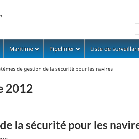
Skip
Skip
Passer
to
to
à
main
"About
la
R
content
government"
version
HTML
simplifiée
Maritime
Pipelinier
Liste de surveillan
tèmes de gestion de la sécurité pour les navires
ce 2012
e la sécurité pour les navir