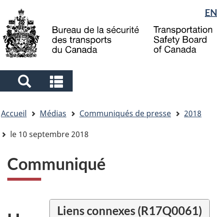
Sélection
EN
Skip
Skip
Passer
to
to
à
de
main
"About
la
la
content
government"
version
langue
HTML
simplifiée
Search
Search
and
and
Vous
menus
menus
Accueil
Médias
Communiqués de presse
2018
êtes
ici
le 10 septembre 2018
Communiqué
Liens connexes (R17Q0061)