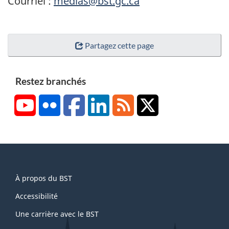
Courriel :
medias@bst.gc.ca
Partagez cette page
Restez branchés
YouTube
Flickr
Facebook
LinkedIn
RSS
X/Twitter
About
À propos du BST
this
site
Accessibilité
Une carrière avec le BST